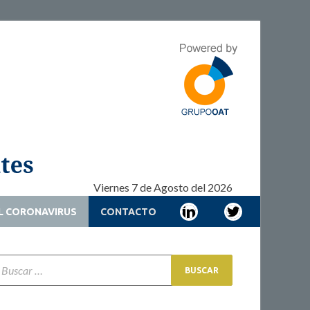
Adherencia –
Adherencia – Cronicidad – Pacientes
Cronicidad –
Pacientes
Viernes 7 de Agosto del 2026
L CORONAVIRUS
CONTACTO