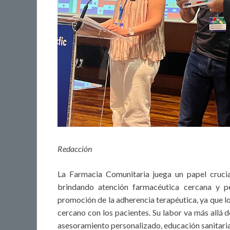
Redacción
La Farmacia Comunitaria juega un papel crucial
brindando atención farmacéutica cercana y p
promoción de la adherencia terapéutica, ya que l
cercano con los pacientes. Su labor va más allá 
asesoramiento personalizado, educación sanitari