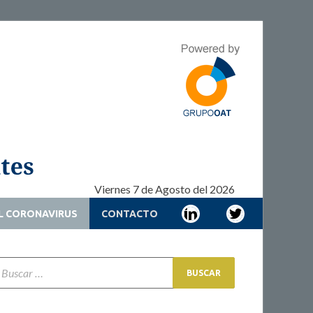
Adherencia –
Adherencia – Cronicidad – Pacientes
Cronicidad –
Pacientes
Viernes 7 de Agosto del 2026
L CORONAVIRUS
CONTACTO