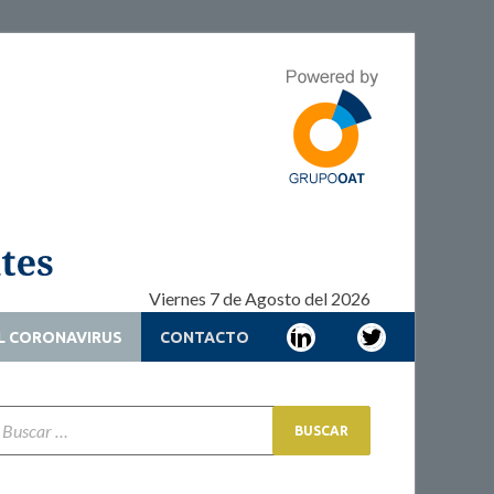
Adherencia –
Adherencia – Cronicidad – Pacientes
Cronicidad –
Pacientes
Viernes 7 de Agosto del 2026
L CORONAVIRUS
CONTACTO