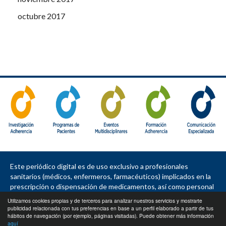
octubre 2017
Este periódico digital es de uso exclusivo a profesionales
sanitarios (médicos, enfermeros, farmacéuticos) implicados en la
prescripción o dispensación de medicamentos, así como personal
de la industria farmacéutica, política sanitaria, asociaciones de
Utilizamos cookies propias y de terceros para analizar nuestros servicios y mostrarte
pacientes, sociedades e instituciones.
publicidad relacionada con tus preferencias en base a un perfil elaborado a partir de tus
hábitos de navegación (por ejemplo, páginas visitadas). Puede obtener más información
Contacto
|
Política de privacidad
|
Política de cookies
|
Aviso legal
aquí