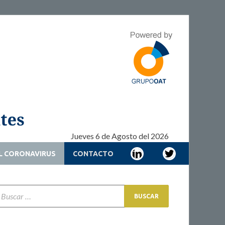
Adherencia –
Adherencia – Cronicidad – Pacientes
Cronicidad –
Pacientes
Jueves 6 de Agosto del 2026
L CORONAVIRUS
CONTACTO