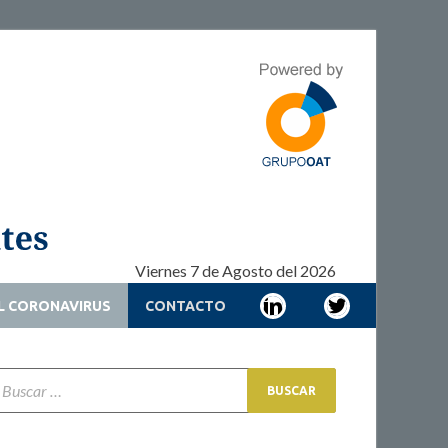
Adherencia –
Adherencia – Cronicidad – Pacientes
Cronicidad –
Pacientes
Viernes 7 de Agosto del 2026
L CORONAVIRUS
CONTACTO