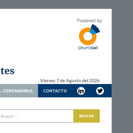
Adherencia –
Adherencia – Cronicidad – Pacientes
Cronicidad –
Pacientes
Viernes 7 de Agosto del 2026
L CORONAVIRUS
CONTACTO