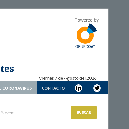
Adherencia –
Adherencia – Cronicidad – Pacientes
Cronicidad –
Pacientes
Viernes 7 de Agosto del 2026
L CORONAVIRUS
CONTACTO