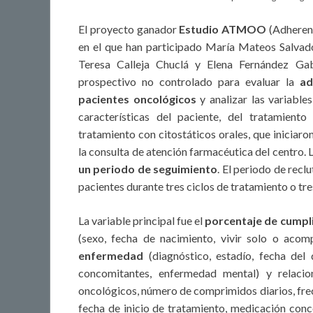
El proyecto ganador
Estudio ATMOO
(Adherenc
en el que han participado María Mateos Salvad
Teresa Calleja Chuclá y Elena Fernández Gabr
prospectivo no controlado para evaluar la
ad
pacientes oncológicos
y analizar las variable
características del paciente, del tratamient
tratamiento con citostáticos orales, que iniciaro
la consulta de atención farmacéutica del centro. 
un periodo de seguimiento
. El periodo de recl
pacientes durante tres ciclos de tratamiento o tre
La variable principal fue el
porcentaje de cumpl
(sexo, fecha de nacimiento, vivir solo o acomp
enfermedad
(diagnóstico, estadío, fecha del
concomitantes, enfermedad mental) y relaci
oncológicos, número de comprimidos diarios, frec
fecha de inicio de tratamiento, medicación conco