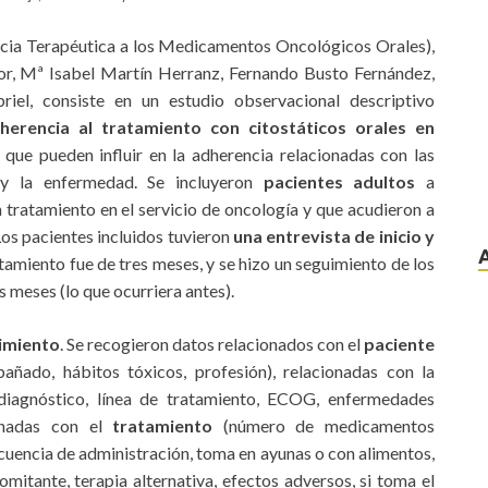
ia Terapéutica a los Medicamentos Oncológicos Orales),
or, Mª Isabel Martín Herranz, Fernando Busto Fernández,
iel, consiste en un estudio observacional descriptivo
herencia al tratamiento con citostáticos orales en
s que pueden influir en la adherencia relacionadas con las
o y la enfermedad. Se incluyeron
pacientes adultos
a
n tratamiento en el servicio de oncología y que acudieron a
Los pacientes incluidos tuvieron
una entrevista de inicio y
utamiento fue de tres meses, y se hizo un seguimiento de los
s meses (lo que ocurriera antes).
imiento
. Se recogieron datos relacionados con el
paciente
añado, hábitos tóxicos, profesión), relacionadas con la
 diagnóstico, línea de tratamiento, ECOG, enfermedades
onadas con el
tratamiento
(número de medicamentos
uencia de administración, toma en ayunas o con alimentos,
mitante, terapia alternativa, efectos adversos, si toma el