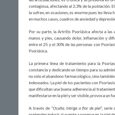
contagiosa, afectando al 2,3% de la población. E
la sufren, en ocasiones, es enorme pues les lleva
en muchos casos, cuadros de ansiedad y depresión,
Por su parte, la Artritis Psoriásica afecta a las
manos y pies, causando dolor, inflamación y dif
entre el 25 y el 30% de las personas con Psorias
Psoriásica.
La primera línea de tratamiento para la Psoriasi
constancia y dedicando un tiempo para su admini
no sólo el abandono farmacológico, sino también
indeseados. La piel de los pacientes con Psorias
que dificultan una buena adherencia al tratamient
manifestarse en la piel y ser visible, provoca un f
A través de “
Oculta. Intriga a flor de piel
”, seri
pretenden inducir al oyente a ponerse en la piel d