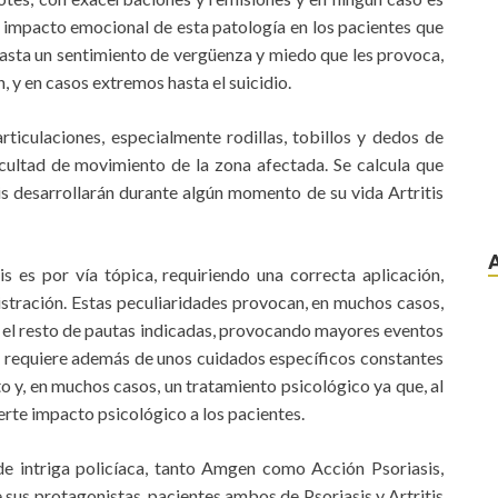
l impacto emocional de esta patología en los pacientes que
 hasta un sentimiento de vergüenza y miedo que les provoca,
 y en casos extremos hasta el suicidio.
 articulaciones, especialmente rodillas, tobillos y dedos de
icultad de movimiento de la zona afectada. Se calcula que
is desarrollarán durante algún momento de su vida Artritis
s es por vía tópica, requiriendo una correcta aplicación,
stración. Estas peculiaridades provocan, en muchos casos,
 el resto de pautas indicadas, provocando mayores eventos
is requiere además de unos cuidados específicos constantes
o y, en muchos casos, un tratamiento psicológico ya que, al
uerte impacto psicológico a los pacientes.
e de intriga policíaca, tanto Amgen como Acción Psoriasis,
e sus protagonistas, pacientes ambos de Psoriasis y Artritis