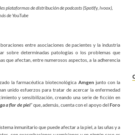
s plataformas de distribución de podcasts (Spotify, Ivoox),
ás de YouTube
oraciones entre asociaciones de pacientes y la industria
izar sobre determinadas patologías o los problemas que
as que afectan, entre numerosos aspectos, a la adherencia
izado la farmacéutica biotecnológica
Amgen
junto con la
 han unido esfuerzos para tratar de acercar la enfermedad
imiento y sensibilización, creando una serie de ficción en
ga a flor de piel
” que, además, cuenta con el apoyo del
Foro
stema inmunitario que puede afectar a la piel, a las uñas y a
brotes, con exacerbaciones y remisiones y en ningún caso es