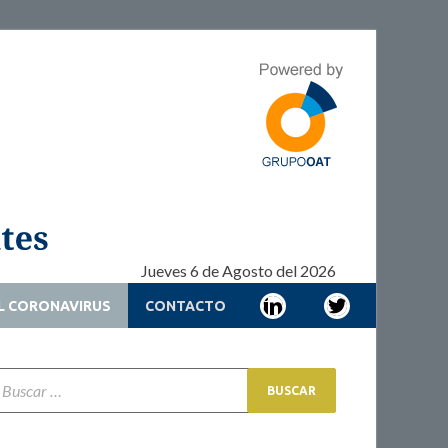
Adherencia –
Adherencia – Cronicidad – Pacientes
Cronicidad –
Pacientes
Jueves 6 de Agosto del 2026
L CORONAVIRUS
CONTACTO