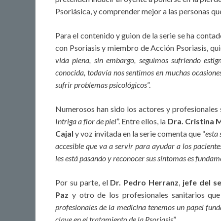
Psoriásica, y comprender mejor a las personas q
Para el contenido y guion de la serie se ha contad
con Psoriasis y miembro de Acción Psoriasis, qui
vida plena, sin embargo, seguimos sufriendo est
conocida, todavía nos sentimos en muchas ocasiones 
sufrir problemas psicológicos
”.
Numerosos han sido los actores y profesionales s
Intriga a flor de piel
”. Entre ellos, la
Dra. Cristina 
Cajal
y voz invitada en la serie comenta que “
esta 
accesible que va a servir para ayudar a los pacient
les está pasando y reconocer sus síntomas es fundam
Por su parte, el
Dr. Pedro Herranz
,
jefe del s
Paz
y otro de los profesionales sanitarios que
profesionales de la medicina tenemos un papel funda
clave en el tratamiento de la Psoriasis
”.