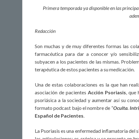
Primera temporada ya disponible en las principale
adem
Redacción
Son muchas y de muy diferentes formas las colab
farmacéutica para dar a conocer y/o sensibil
subyacen a los pacientes de las mismas. Problem
terapéutica de estos pacientes a su medicación.
Una de estas colaboraciones es la que han real
asociación de pacientes
Acción Psoriasis
, que
psoriásica a la sociedad y aumentar así su conoc
formato podcast bajo el nombre de “
Oculta. Intri
Español de Pacientes
.
La Psoriasis es una enfermedad inflamatoria del si
las articulaciones; es crónica y se presenta en 