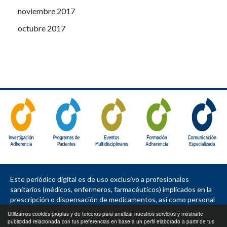
noviembre 2017
octubre 2017
Este periódico digital es de uso exclusivo a profesionales
sanitarios (médicos, enfermeros, farmacéuticos) implicados en la
prescripción o dispensación de medicamentos, así como personal
de la industria farmacéutica, política sanitaria, asociaciones de
Utilizamos cookies propias y de terceros para analizar nuestros servicios y mostrarte
pacientes, sociedades e instituciones.
publicidad relacionada con tus preferencias en base a un perfil elaborado a partir de tus