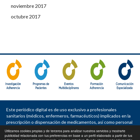
noviembre 2017
octubre 2017
Este periódico digital es de uso exclusivo a profesionales
sanitarios (médicos, enfermeros, farmacéuticos) implicados en la
prescripción o dispensación de medicamentos, así como personal
de la industria farmacéutica, política sanitaria, asociaciones de
Utilizamos cookies propias y de terceros para analizar nuestros servicios y mostrarte
pacientes, sociedades e instituciones.
publicidad relacionada con tus preferencias en base a un perfil elaborado a partir de tus