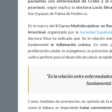
pacientes con enfermedad de Crohn y el c
psoriasis
, según explica la
doctora Lucía Silv
Son Espases de Palma de Mallorca.
En el marco del
II Curso Multidisciplinar en 
Intestinal
, organizado por la
Sociedad Española
doctora Silva ha indicado que
“en la relación e
fundamental
la inflamación crónica
. En estas p
proliferación celular, la mutagénesis, la activación d
cultivo perfecto para el desarrollo de cáncer en teji
“En la relación entre enfermedade
fundamental l
Como medidas de prevención, en opinión de la e
como el tabaco, es importante
tratar convenient