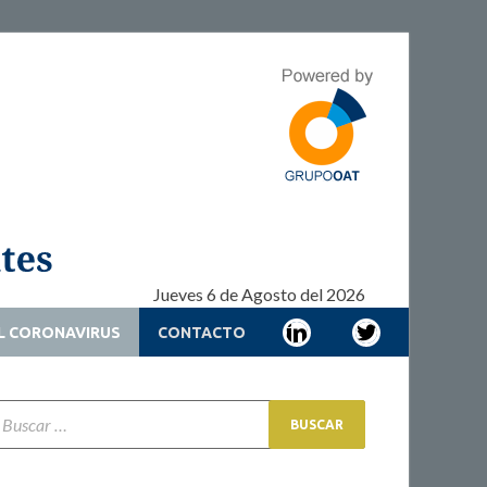
Adherencia –
Adherencia – Cronicidad – Pacientes
Cronicidad –
Pacientes
Jueves 6 de Agosto del 2026
L CORONAVIRUS
CONTACTO