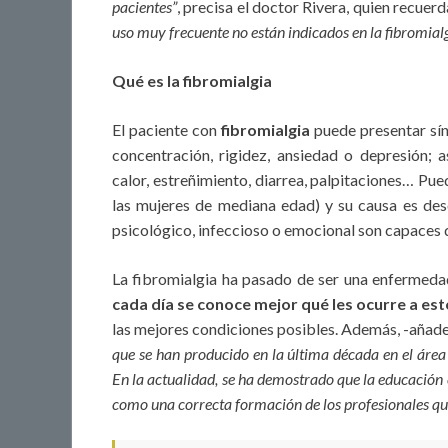
pacientes”
, precisa el doctor Rivera, quien recuer
uso muy frecuente no están indicados en la fibromialg
Qué es la fibromialgia
El paciente con
fibromialgia
puede presentar sín
concentración, rigidez, ansiedad o depresión; 
calor, estreñimiento, diarrea, palpitaciones… Pu
las mujeres de mediana edad) y su causa es desc
psicológico, infeccioso o emocional son capaces 
La fibromialgia ha pasado de ser una enfermedad
cada día se conoce mejor qué les ocurre a es
las mejores condiciones posibles. Además, -añade 
que se han producido en la última década en el área 
En la actualidad, se ha demostrado que la educación e
como una correcta formación de los profesionales que