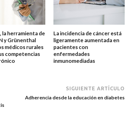
 la herramienta de
La incidencia de cáncer está
 y Grünenthal
ligeramente aumentada en
os médicos rurales
pacientes con
us competencias
enfermedades
rónico
inmunomediadas
SIGUIENTE ARTÍCULO
Adherencia desde la educación en diabetes
is