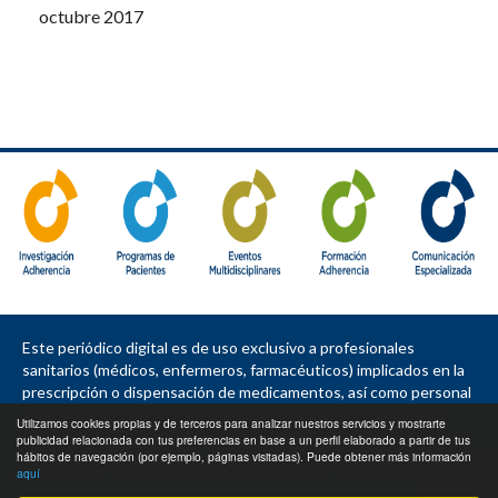
octubre 2017
Este periódico digital es de uso exclusivo a profesionales
sanitarios (médicos, enfermeros, farmacéuticos) implicados en la
prescripción o dispensación de medicamentos, así como personal
de la industria farmacéutica, política sanitaria, asociaciones de
Utilizamos cookies propias y de terceros para analizar nuestros servicios y mostrarte
pacientes, sociedades e instituciones.
publicidad relacionada con tus preferencias en base a un perfil elaborado a partir de tus
hábitos de navegación (por ejemplo, páginas visitadas). Puede obtener más información
Contacto
|
Política de privacidad
|
Política de cookies
|
Aviso legal
aquí