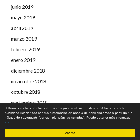
junio 2019
mayo 2019
abril 2019
marzo 2019
febrero 2019
enero 2019
diciembre 2018
noviembre 2018
octubre 2018
septiembre 2018
Utilizamos cookies propias y de terceros para analizar nuestros servicios y mostrarte
julio 2018
publicidad relacionada con tus preferencias en base a un perfil elaborado a partir de tus
hábitos de navegación (por ejemplo, páginas visitadas). Puede obtener más información
aquí
junio 2018
Acepto
mayo 2018