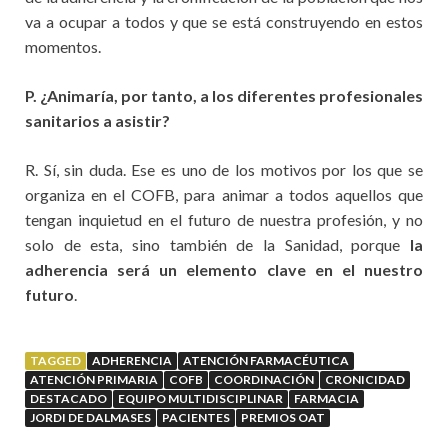
va a ocupar a todos y que se está construyendo en estos
momentos.
P. ¿Animaría, por tanto, a los diferentes profesionales
sanitarios a asistir?
R. Sí, sin duda. Ese es uno de los motivos por los que se
organiza en el COFB, para animar a todos aquellos que
tengan inquietud en el futuro de nuestra profesión, y no
solo de esta, sino también de la Sanidad, porque
la
adherencia será un elemento clave en el nuestro
futuro
.
TAGGED
ADHERENCIA
ATENCIÓN FARMACÉUTICA
ATENCIÓN PRIMARIA
COFB
COORDINACIÓN
CRONICIDAD
DESTACADO
EQUIPO MULTIDISCIPLINAR
FARMACIA
JORDI DE DALMASES
PACIENTES
PREMIOS OAT