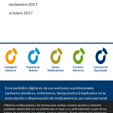
noviembre 2017
octubre 2017
Este periódico digital es de uso exclusivo a profesionales
sanitarios (médicos, enfermeros, farmacéuticos) implicados en la
prescripción o dispensación de medicamentos, así como personal
de la industria farmacéutica, política sanitaria, asociaciones de
Utilizamos cookies propias y de terceros para analizar nuestros servicios y mostrarte
pacientes, sociedades e instituciones.
publicidad relacionada con tus preferencias en base a un perfil elaborado a partir de tus
hábitos de navegación (por ejemplo, páginas visitadas). Puede obtener más información