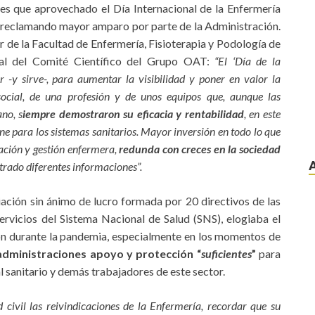
nes que aprovechado el Día Internacional de la Enfermería
reclamando mayor amparo por parte de la Administración.
or de la Facultad de Enfermería, Fisioterapia y Podología de
al del Comité Científico del Grupo OAT:
“El ‘Día de la
r -y sirve-, para aumentar la visibilidad y poner en valor la
 social, de una profesión y de unos equipos que, aunque las
no, s
iempre demostraron su eficacia y rentabilidad
, en este
one para los sistemas sanitarios.
Mayor inversión en todo lo que
gación y gestión enfermera
,
redunda con creces en la sociedad
trado diferentes informaciones”.
iación sin ánimo de lucro formada por 20 directivos de las
rvicios del Sistema Nacional de Salud (SNS), elogiaba el
ón durante la pandemia, especialmente en los momentos de
administraciones apoyo y protección “
suficientes
”
para
l sanitario y demás trabajadores de este sector.
ivil las reivindicaciones de la Enfermería, recordar que su