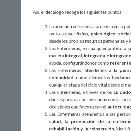
Así, el decálogo recoge los siguientes puntos:
La atención enfermera se centra en la per
tanto a nivel
físico, psicológico, socia
desde los propios recursos personales y l
Las Enfermeras, en cualquier ámbito o s
manera
Integral, Integrada e Integrad
ayuda, configurándonos como
referente
Las Enfermeras, atendemos a la
pers
comunidad
, como elementos fundament
cualquier etapa del ciclo vital desde el nac
Las Enfermeras, a través de los
cuidado
dar respuestas consensuadas con las perso
decisiones que favorezcan
el autocuida
Las Enfermeras atendemos a las persona
salud, la prevención de la enferm
rehabilitación y la reinserción
, identi