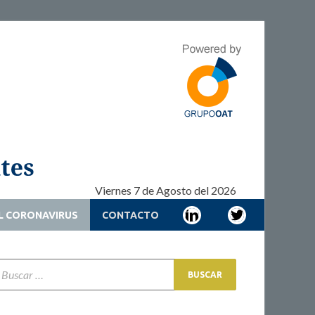
Adherencia –
Adherencia – Cronicidad – Pacientes
Cronicidad –
Pacientes
Viernes 7 de Agosto del 2026
L CORONAVIRUS
CONTACTO