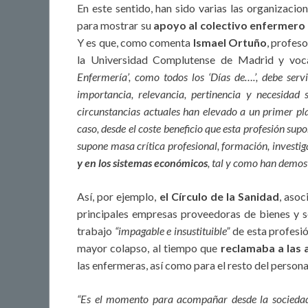
En este sentido, han sido varias las organizacio
para mostrar su
apoyo al colectivo enfermero
Y es que, como comenta
Ismael Ortuño
, profes
la Universidad Complutense de Madrid y voc
Enfermería’, como todos los ‘Días de….’, debe servi
importancia, relevancia, pertinencia y necesidad
circunstancias actuales han elevado a un primer pla
caso, desde el coste beneficio que esta profesión sup
supone masa crítica profesional, formación, investi
y en los sistemas económicos
, tal y como han demos
Así, por ejemplo,
el Círculo de la Sanidad
, asoc
principales empresas proveedoras de bienes y se
trabajo
“impagable e insustituible”
de esta profesi
mayor colapso, al tiempo que
reclamaba a las 
las enfermeras, así como para el resto del persona
“Es el momento para acompañar desde la sociedad c