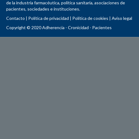
de la industria farmacéutica, política sanitaria, asociaciones de
pacientes, sociedades e instituciones.
Contacto
|
Política de privacidad
|
Política de cookies
|
Aviso legal
Copyright © 2020 Adherencia - Cronicidad - Pacientes