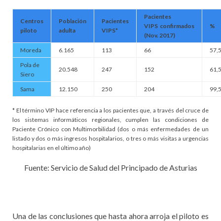
Pacientes
Centros
Población
Pacientes
VIPS
confirmados
%
piloto
adulta
VIPS*
(Nov. 2017)
Moreda
6.165
113
66
57,
Pola de
20.548
247
152
61,
Siero
Sama
12.150
250
204
99,
* El término VIP hace referencia a los pacientes que, a través del cruce de
los sistemas informáticos regionales, cumplen las condiciones de
Paciente Crónico con Multimorbilidad (dos o más enfermedades de un
listado y dos o más ingresos hospitalarios, o tres o más visitas a urgencias
hospitalarias en el último año)
Fuente: Servicio de Salud del Principado de Asturias
Una de las conclusiones que hasta ahora arroja el piloto es