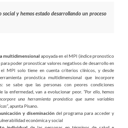
 social y hemos estado desarrollando un proceso
a multidimensional
apoyada en el MPI (índice pronostico
 para poder pronosticar valores negativos de desarrollo en
el MPI solo tiene en cuenta criterios clínicos, y desde
ramienta pronóstica multidimensional que incorpore
es: se sabe que las personas con peores condiciones
e la enfermedad, van a evolucionar peor.
“Por ello, hemos
ncorpore una herramienta pronóstica que sume variables
icas”
, apunta Pisano.
unicación y diseminación
del programa para acceder y
ulnerabilidad económica y social
to individual
de las personas en términos de salud e