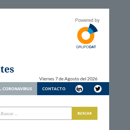
Adherencia –
Adherencia – Cronicidad – Pacientes
Cronicidad –
Pacientes
Viernes 7 de Agosto del 2026
L CORONAVIRUS
CONTACTO