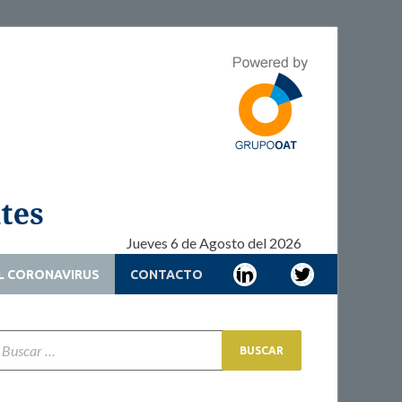
Adherencia –
Adherencia – Cronicidad – Pacientes
Cronicidad –
Pacientes
Jueves 6 de Agosto del 2026
L CORONAVIRUS
CONTACTO