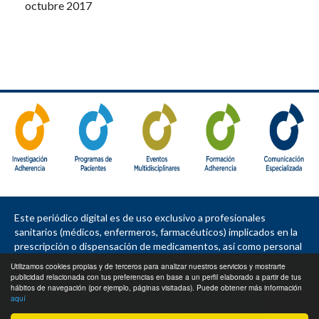
octubre 2017
Este periódico digital es de uso exclusivo a profesionales
sanitarios (médicos, enfermeros, farmacéuticos) implicados en la
prescripción o dispensación de medicamentos, así como personal
de la industria farmacéutica, política sanitaria, asociaciones de
Utilizamos cookies propias y de terceros para analizar nuestros servicios y mostrarte
pacientes, sociedades e instituciones.
publicidad relacionada con tus preferencias en base a un perfil elaborado a partir de tus
hábitos de navegación (por ejemplo, páginas visitadas). Puede obtener más información
Contacto
|
Política de privacidad
|
Política de cookies
|
Aviso legal
aquí
Copyright © 2020 Adherencia - Cronicidad - Pacientes