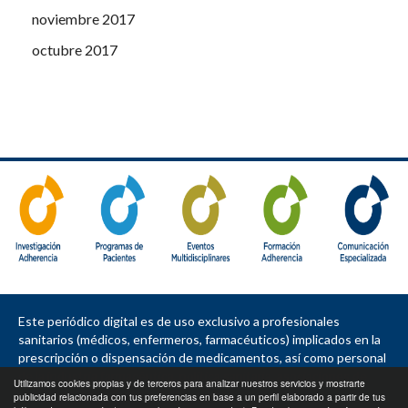
noviembre 2017
octubre 2017
Este periódico digital es de uso exclusivo a profesionales
sanitarios (médicos, enfermeros, farmacéuticos) implicados en la
prescripción o dispensación de medicamentos, así como personal
de la industria farmacéutica, política sanitaria, asociaciones de
Utilizamos cookies propias y de terceros para analizar nuestros servicios y mostrarte
pacientes, sociedades e instituciones.
publicidad relacionada con tus preferencias en base a un perfil elaborado a partir de tus