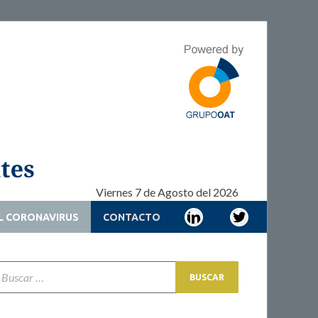
Adherencia –
Adherencia – Cronicidad – Pacientes
Cronicidad –
Pacientes
Viernes 7 de Agosto del 2026
L CORONAVIRUS
CONTACTO