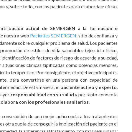
ón y, sobre todo, con los pacientes para el abordaje eficaz
ontribución actual de SEMERGEN a la formación e
de nuestra web
Pacientes SEMERGEN
, sitio de confianza y
damente sobre cualquier problema de salud. Los pacientes
romoción de estilos de vida saludables (ejercicio físico,
, identificación de factores de riesgo de acuerdo a su edad,
situaciones clínicas tipificadas como dolencias menores,
ento terapéutico. Por consiguiente, el objetivo principal es
ente, para convertirse en una persona con capacidad de
enfermedad. De esta manera,
el paciente activo y experto
,
 mayor
responsabilidad con su salud
y por tanto conoce la
colabora con los profesionales sanitarios
.
la consecución de una mejor adherencia a los tratamientos
 es otra que la de conseguir la implicación del paciente en el
ermedad, la adherencia al tratamiento, con más seguridad y