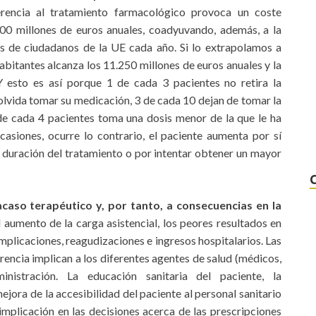
erencia al tratamiento farmacológico provoca un coste
0 millones de euros anuales, coadyuvando, además, a la
 de ciudadanos de la UE cada año. Si lo extrapolamos a
abitantes alcanza los 11.250 millones de euros anuales y la
Y esto es así porque 1 de cada 3 pacientes no retira la
 olvida tomar su medicación, 3 de cada 10 dejan de tomar la
de cada 4 pacientes toma una dosis menor de la que le ha
asiones, ocurre lo contrario, el paciente aumenta por sí
 duración del tratamiento o por intentar obtener un mayor
acaso terapéutico y, por tanto, a consecuencias en la
l aumento de la carga asistencial, los peores resultados en
mplicaciones, reagudizaciones e ingresos hospitalarios. Las
erencia implican a los diferentes agentes de salud (médicos,
inistración. La educación sanitaria del paciente, la
ejora de la accesibilidad del paciente al personal sanitario
 implicación en las decisiones acerca de las prescripciones