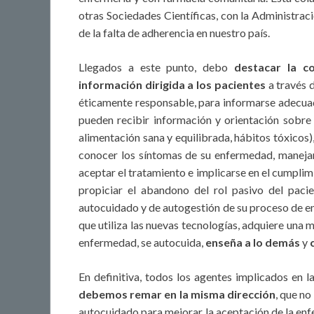
otras Sociedades Científicas, con la Administraci
de la falta de adherencia en nuestro país.
Llegados a este punto, debo
destacar la c
información dirigida a los pacientes
a través 
éticamente responsable, para informarse adecua
pueden recibir información y orientación sobre p
alimentación sana y equilibrada, hábitos tóxicos)
conocer los síntomas de su enfermedad, manejar 
aceptar el tratamiento e implicarse en el cumplimi
propiciar el abandono del rol pasivo del paci
autocuidado y de autogestión de su proceso de 
que utiliza las nuevas tecnologías, adquiere una
enfermedad, se autocuida,
enseña a lo demás
y
En definitiva, todos los agentes implicados en 
debemos remar en la misma dirección
, que no
autocuidado para mejorar la aceptación de la enf