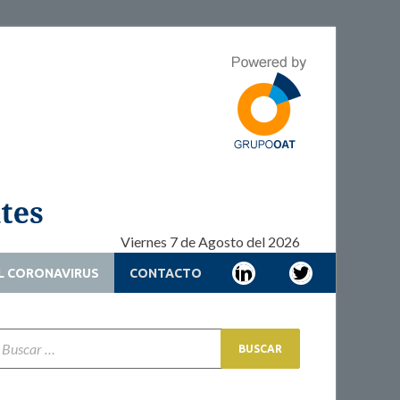
Adherencia –
Adherencia – Cronicidad – Pacientes
Cronicidad –
Pacientes
Viernes 7 de Agosto del 2026
L CORONAVIRUS
CONTACTO