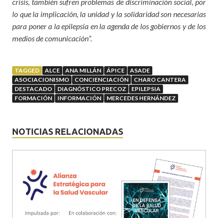
crisis, también sufren problemas de discriminación social, por
lo que la implicación, la unidad y la solidaridad son necesarias
para poner a la epilepsia en la agenda de los gobiernos y de los
medios de comunicación”.
TAGGED
ALCE
ANA MILLÁN
ÁPICE
ASADE
ASOCIACIONISMO
CONCIENCIACIÓN
CHARO CANTERA
DESTACADO
DIAGNÓSTICO PRECOZ
EPILEPSIA
FORMACIÓN
INFORMACIÓN
MERCEDES HERNÁNDEZ
NOTICIAS RELACIONADAS