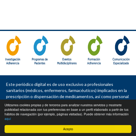
Este periódico digital es de uso exclusivo a profesionales
sanitarios (médicos, enfermeros, farmacéuticos) implicados en la
prescripción o dispensación de medicamentos, así como personal
de la industria farmacéutica, política sanitaria, asociaciones de
Utilizamos cookies propias y de terceros para analizar nuestros servicios y mostrarte
pacientes, sociedades e instituciones.
publicidad relacionada con tus preferencias en base a un perfil elaborado a partir de tus
hábitos de navegación (por ejemplo, páginas visitadas). Puede obtener más información
Contacto
|
Política de privacidad
|
Política de cookies
|
Aviso legal
aquí
Copyright © 2020 Adherencia - Cronicidad - Pacientes
Acepto