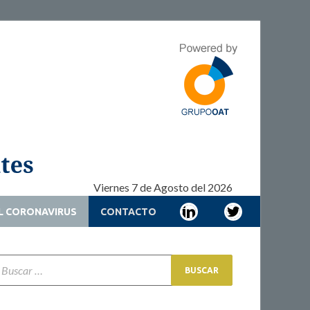
Adherencia –
Adherencia – Cronicidad – Pacientes
Cronicidad –
Pacientes
Viernes 7 de Agosto del 2026
L CORONAVIRUS
CONTACTO